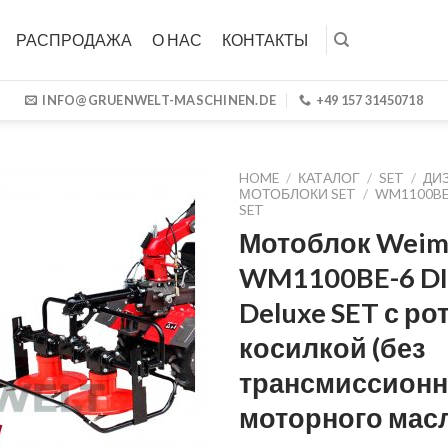
РАСПРОДАЖА
О НАС
КОНТАКТЫ
INFO@GRUENWELT-MASCHINEN.DE
+49 157 31450718
HOME
/
КАТАЛОГ
/
SET
/
ДИ
МОТОБЛОКИ SET
/
WM1100BE-
SET
Мотоблок Weim
WM1100BE-6 DI
Deluxe SET с р
косилкой (без
трансмиссионн
моторного мас