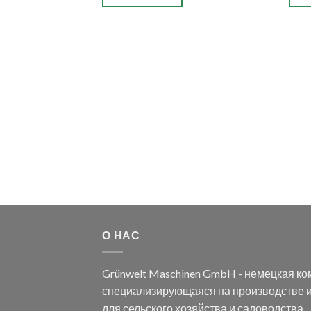
О НАС
Grünwelt Maschinen GmbH - немецкая ко
специализирующаяся на производстве и
для сельского хозяйства и садоводства.