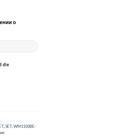
ении о
 die
ET
,
SET
,
WM1100BE-
ние