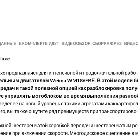
ДАННЫЕ
В КОМПЛЕКТЕ ИДУТ
ВИДЕООБЗОР: СБОРКА ФРЕЗ
ВИДЕО
luxe
e предназначен для интенсивной и продолжительной рабо
ельным двигателем Weima WM186FBЕ.
В этой модели 
едач и такой полезной опцией как разблокировка полу
е управлять мотоблоком во время выполнения разноо
ведет ее на новый уровень с такими агрегатами как картоф
ого, вы также ощутите ряд преимуществ при транспортирово
жной шестеренчатой коробкой передач и шестеренчатым ре
жение при включении скорости. Многодисковое сцепление в