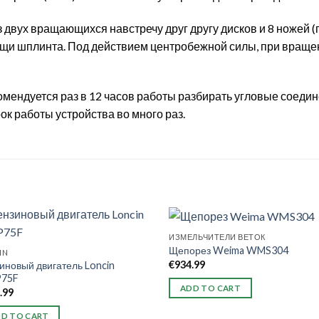
вух вращающихся навстречу друг другу дисков и 8 ножей (п
и шплинта. Под действием центробежной силы, при вращен
омендуется раз в 12 часов работы разбирать угловые соеди
рок работы устройства во много раз.
ИЗМЕЛЬЧИТЕЛИ ВЕТОК
Щепорез Weima WMS304
IN
€
934.99
иновый двигатель Loncin
P75F
ADD TO CART
.99
D TO CART