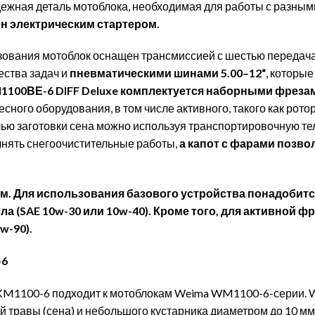
дежная деталь мотоблока, необходимая для работы с разным
н электрическим стартером.
ования мотоблок оснащен трансмиссией с шестью передача
ества задач и
пневматическими шинами 5.00–12“
, которы
100ВЕ-6 DIFF Deluxe комплектуется наборными фрезами
сного оборудования, в том числе активного, такого как рото
лью заготовки сена можно используя транспортировочную тел
нять снегоочистительные работы,
а капот с фарами позво
. Для использования базового устройства понадобится
асла (SAE 10w-30 или 10w-40). Кроме того, для активной
w-90).
-6
KM1100-6 подходит к мотоблокам Weima WM1100-6-серии.
й травы (сена) и небольшого кустарника диаметром до 10 мм