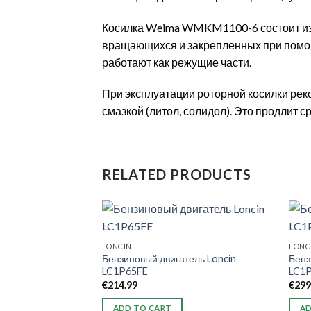
Косилка Weima WMKM1100-6 состоит из д
вращающихся и закрепленных при помощ
работают как режущие части.
При эксплуатации роторной косилки рек
смазкой (литол, солидол). Это продлит с
RELATED PRODUCTS
LONCIN
LONC
Бензиновый двигатель Loncin
Бенз
LC1P65FE
LC1
€
214.99
€
299
ADD TO CART
AD