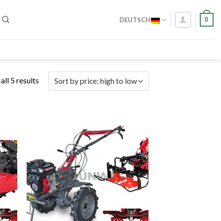
0
DEUTSCH
ll 5 results