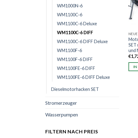
WM1000N-6
WM1100C-6
WM1100C-6 Deluxe
WM1100C-6 DIFF
NEUE
Mot
WM1100C-6 DIFF Deluxe
SET 
und 
WM1100F-6
€
1,7
WM1100F-6 DIFF
IN
WM1100FE-6 DIFF
WM1100FE-6 DIFF Deluxe
Dieselmotorhacken SET
Stromerzeuger
Wasserpumpen
FILTERN NACH PREIS