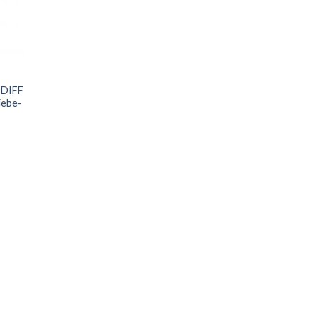
 DIFF
iebe-