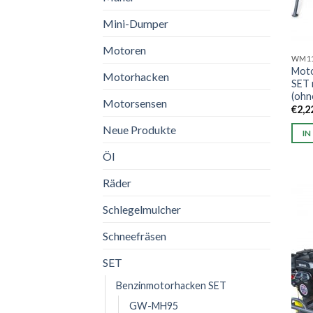
Mini-Dumper
Motoren
WM11
Mot
Motorhacken
SET 
(ohn
Motorsensen
€
2,2
Neue Produkte
IN
Öl
Räder
Schlegelmulcher
Schneefräsen
SET
Benzinmotorhacken SET
GW-MH95