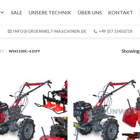
SALE
UNSERE TECHNIK
ÜBER UNS
KONTAKT
INFO@GRUENWELT-MASCHINEN.DE
+49 157 31450718
Showing a
ET
/
WM1100C-6 DIFF