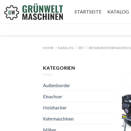
Skip
to
STARTSEITE
KATALOG
content
HOME
/
KATALOG
/
SET
/
BENZINMOTORHACKEN S
KATEGORIEN
Außenborder
Einachser
Holzhacker
Kehrmaschinen
Mäher