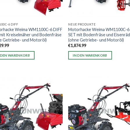
00C-6 DIFF
NEUE PRODUKTE
orhacke Weima WM1100C-6 DIFF
Motorhacke Weima WM1100C-6
mit Kreiselmäher und Bodenfräse
SET mit Bodenfräse und Eisenrä
e Getriebe- und Motoröl)
(ohne Getriebe- und Motoröl)
29.99
€
1,874.99
 DEN WARENKORB
IN DEN WARENKORB