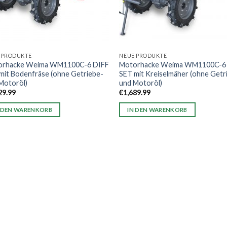
 PRODUKTE
NEUE PRODUKTE
orhacke Weima WM1100C-6 DIFF
Motorhacke Weima WM1100C-6
mit Bodenfräse (ohne Getriebe-
SET mit Kreiselmäher (ohne Getr
Motoröl)
und Motoröl)
29.99
€
1,689.99
 DEN WARENKORB
IN DEN WARENKORB