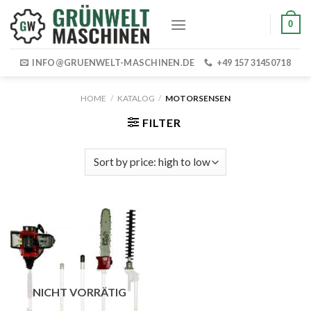
Skip
0
to
content
INFO@GRUENWELT-MASCHINEN.DE
+49 157 31450718
HOME
/
KATALOG
/
MOTORSENSEN
FILTER
NICHT VORRÄTIG