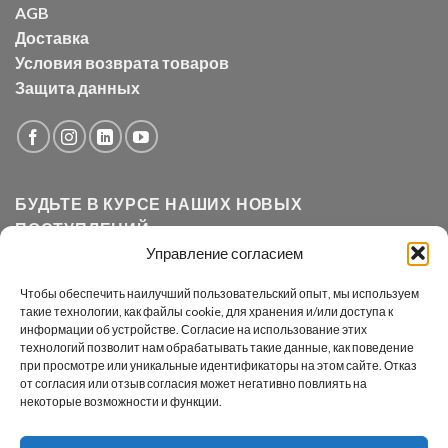
AGB
Доставка
Условия возврата товаров
Защита данных
БУДЬТЕ В КУРСЕ НАШИХ НОВЫХ
ПОСТУПЛЕНИЙ
Управление согласием
Grünwelt Maschinen GmbH постоянно работает над
Чтобы обеспечить наилучший пользовательский опыт, мы используем
расширением своего ассортимента.
такие технологии, как файлы cookie, для хранения и/или доступа к
информации об устройстве. Согласие на использование этих
технологий позволит нам обрабатывать такие данные, как поведение
при просмотре или уникальные идентификаторы на этом сайте. Отказ
от согласия или отзыв согласия может негативно повлиять на
некоторые возможности и функции.
AGB
Datenschutz
Ich akzeptiere die
und die
.