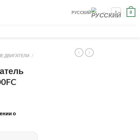
0
РУССКИЙ
Е ДВИГАТЕЛИ
/
атель
00FC
ении о