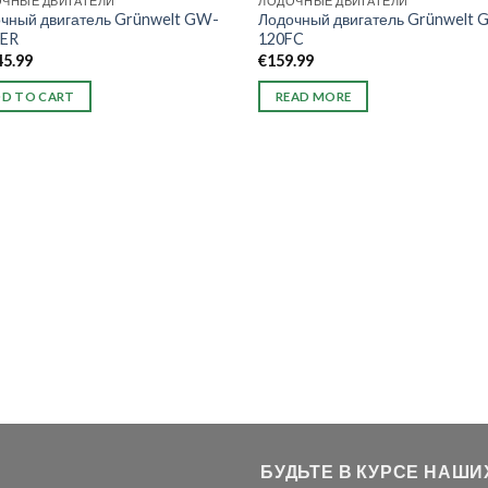
ЧНЫЕ ДВИГАТЕЛИ
ЛОДОЧНЫЕ ДВИГАТЕЛИ
чный двигатель Grünwelt GW-
Лодочный двигатель Grünwelt 
FER
120FC
45.99
€
159.99
D TO CART
READ MORE
БУДЬТЕ В КУРСЕ НАШ