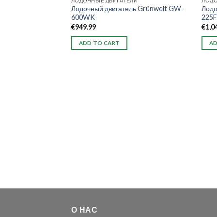
ЛОДОЧНЫЕ ДВИГАТЕЛИ
ЛОДО
Лодочный двигатель Grünwelt GW-
Лодо
600WK
225
€
949.99
€
1,0
ADD TO CART
AD
О НАС