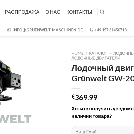
РАСПРОДАЖА
О НАС
КОНТАКТЫ
INFO@GRUENWELT-MASCHINEN.DE
+49 157 31450718
HOME
/
КАТАЛОГ
/
ЛОДОЧНЫ
ЛОДОЧНЫЕ ДВИГАТЕЛИ
Лодочный двиг
Grünwelt GW-2
369.99
€
Хотите получить уведомл
наличии товара?