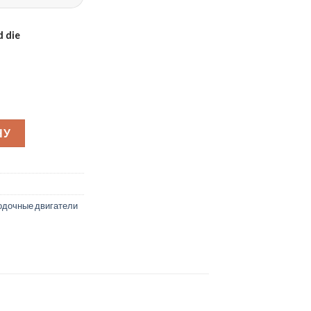
 die
й двигатель Grünwelt GW-200FC
НУ
одочные двигатели