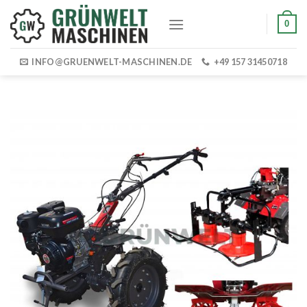
Skip
0
to
content
INFO@GRUENWELT-MASCHINEN.DE
+49 157 31450718