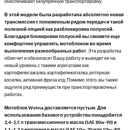
обеспечивают безупречную транспортировку.
В этой модели была разработана абсолютно новая
трансмиссия с пониженным рядом передач и такой
полезной опцией как разблокировка полуосей.
Благодаря блокировки полуосей вы сможете еще
комфортнее управлять мотоблоком во время
выполнения разнообразных работ
. Эта разработка
облегчит и обезопасит Вашу работу и выведет ее на
новый уровень с такими агрегатами как
картофелесажалка, картофелекопалка, роторная
косилка, активная фреза итд. Помимо этого, вы также
ощутите ряд преимуществ при транспортировочных
работах.
Мотоблок Weima доставляется пустым. Для
использования базового устройства понадобится
2,4–2,5 л трансмиссионного масла (SAE 80w-90) и
1,1–1,3 л моторного масла (SAE 10w-30 или 10w-40)