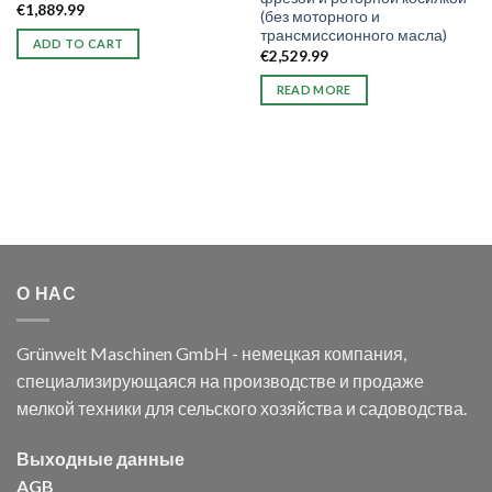
€
1,889.99
(без моторного и
трансмиссионного масла)
ADD TO CART
€
2,529.99
READ MORE
О НАС
Grünwelt Maschinen GmbH - немецкая компания,
специализирующаяся на производстве и продаже
мелкой техники для сельского хозяйства и садоводства.
Выходные данные
AGB