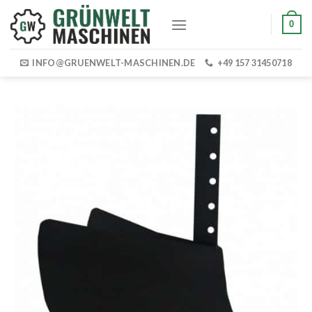
Skip
0
to
content
INFO@GRUENWELT-MASCHINEN.DE
+49 157 31450718