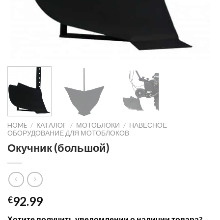
HOME
/
КАТАЛОГ
/
МОТОБЛОКИ
/
НАВЕСНОЕ
ОБОРУДОВАНИЕ ДЛЯ МОТОБЛОКОВ
Окучник (большой)
92.99
€
Хотите получить уведомлении о наличии товара?