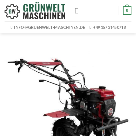
Skip
0
to
content
INFO@GRUENWELT-MASCHINEN.DE
+49 157 31450718