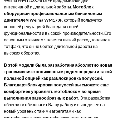
Weima WM1100C-6 DIFF предназначен для
интенсивной и длительной работы.
Мотоблок
оборудован профессиональным бензиновым
двигателем Weima WM170F
, который пользуется
хорошей репутацией благодаря своей
функциональности и высокой производительности. Его
основным отличием является низкий расход топлива и
тот факт, что он не боится длительной работы на
высоких оборотах.
В этой модели была разработана абсолютно новая
трансмиссия с пониженным рядом передач и такой
полезной опцией как разблокировка полуосей.
Благодаря блокировки полуосей вы сможете еще
комфортнее управлять мотоблоком во время
выполнения разнообразных работ.
Эта разработка
облегчит и обезопасит Вашу работу и выведет ее на
новый уровень с такими агрегатами как
картофелесажалка, картофелекопалка, роторная