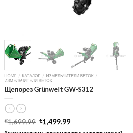
HOME
/
КАТАЛОГ
/
ИЗМЕЛЬЧИТЕЛИ ВЕТОК
/
ИЗМЕЛЬЧИТЕЛИ ВЕТОК
Щепорез Grünwelt GW-S312
Original
Current
1,699.99
1,499.99
€
€
price
price
Хотите получить уведомлении о наличии товара?