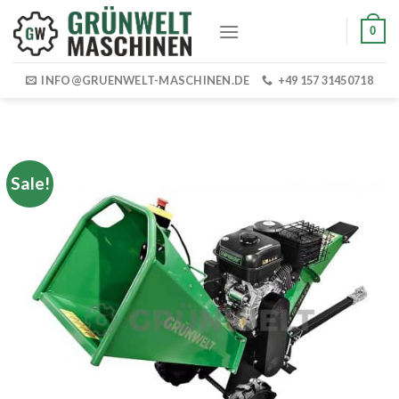
Skip
0
to
content
INFO@GRUENWELT-MASCHINEN.DE
+49 157 31450718
Sale!