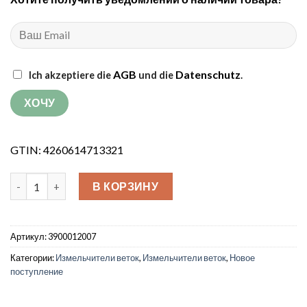
was:
is:
€1,699.99.
€1,499.99.
AGB
Datenschutz
Ich akzeptiere die
und die
.
GTIN: 4260614713321
Количество товара Щепорез Grünwelt GW-S312
В КОРЗИНУ
Артикул:
3900012007
Категории:
Измельчители веток
,
Измельчители веток
,
Новое
поступление