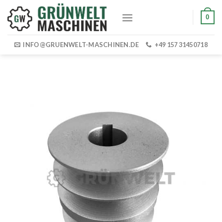
Skip
0
to
content
INFO@GRUENWELT-MASCHINEN.DE
+49 157 31450718