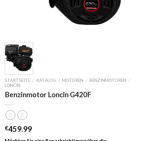
STARTSEITE
/
KATALOG
/
MOTOREN
/
BENZINMOTOREN
/
LONCIN
Benzinmotor Loncin G420F
459.99
€
Möchten Sie eine Benachrichtigung über die