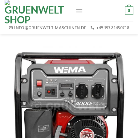
Skip
0
to
content
INFO@GRUENWELT-MASCHINEN.DE
+49 157 31450718