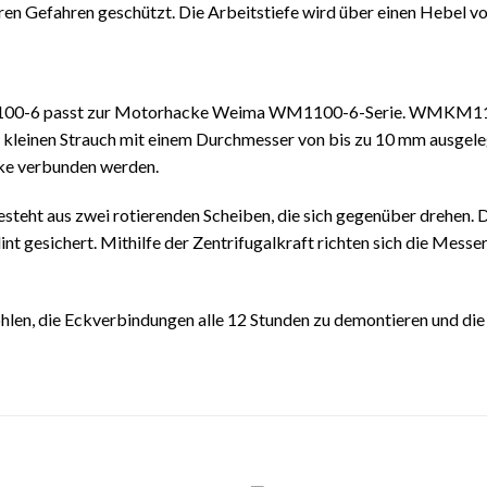
en Gefahren geschützt. Die Arbeitstiefe wird über einen Hebel vo
-6 passt zur Motorhacke Weima WM1100-6-Serie. WMKM1100-6 
kleinen Strauch mit einem Durchmesser von bis zu 10 mm ausgeleg
cke verbunden werden.
 aus zwei rotierenden Scheiben, die sich gegenüber drehen. Die
plint gesichert. Mithilfe der Zentrifugalkraft richten sich die Mes
len, die Eckverbindungen alle 12 Stunden zu demontieren und die