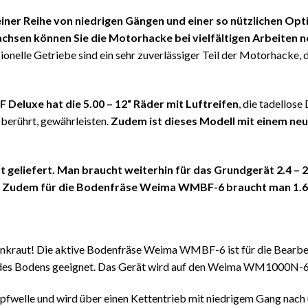
iner Reihe von niedrigen Gängen und einer so nützlichen Op
chsen können Sie die Motorhacke bei vielfältigen Arbeiten 
nelle Getriebe sind ein sehr zuverlässiger Teil der Motorhacke, 
luxe hat die 5.00 – 12“ Räder mit Luftreifen
, die tadellos
 berührt, gewährleisten.
Zudem ist dieses Modell mit einem ne
geliefert. Man braucht weiterhin für das Grundgerät 2.4 – 2.
. Zudem für die Bodenfräse Weima WMBF-6 braucht man 1.6 –
nkraut! Die aktive Bodenfräse Weima WMBF-6 ist für die Bearbei
g des Bodens geeignet. Das Gerät wird auf den Weima WM1000N
Zapfwelle und wird über einen Kettentrieb mit niedrigem Gang nac