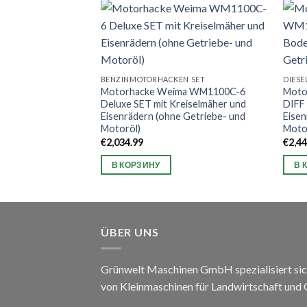
НАЛИЧИИ
N SET
BENZINMOTORHACKEN SET
DIES
ma WM1100BE-6
Motorhacke Weima WM1100C-6
Moto
mit Bodenfräse
Deluxe SET mit Kreiselmäher und
DIFF
nd Motoröl)
Eisenrädern (ohne Getriebe- und
Eisen
Motoröl)
Moto
€
2,034.99
€
2,4
В КОРЗИНУ
В 
ÜBER UNS
Grünwelt Maschinen GmbH spezialisiert sic
von Kleinmaschinen für Landwirtschaft und