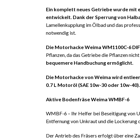
Ein komplett neues Getriebe wurde mit e
entwickelt.
Dank der Sperrung von Halba
Lamellenkupplung im Ölbad und das professio
notwendig ist.
Die Motorhacke Weima WM1100C-6 DIFF De
Pflanzen, da das Getriebe die Pflanzen nicht
bequemere Handbuchung ermöglicht.
Die Motorhacke von Weima wird entleert 
0.7 L Motoröl (SAE 10w-30 oder 10w-40)
Aktive Bodenfräse Weima WMBF-6
WMBF-6 – Ihr Helfer bei Beseitigung von U
Entfernung von Unkraut und die Lockerun
Der Antrieb des Fräsers erfolgt über eine 