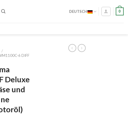
0
DEUTSCH
/
WM1100C-6 DIFF
ima
 Deluxe
äse und
hne
otoröl)