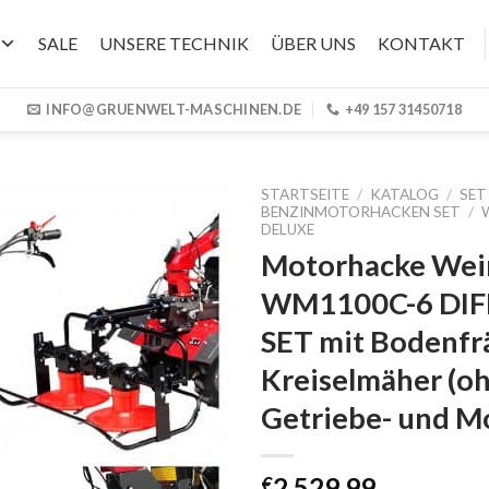
SALE
UNSERE TECHNIK
ÜBER UNS
KONTAKT
INFO@GRUENWELT-MASCHINEN.DE
+49 157 31450718
STARTSEITE
/
KATALOG
/
SET
BENZINMOTORHACKEN SET
/
DELUXE
Motorhacke We
WM1100C-6 DIFF
SET mit Bodenfr
Kreiselmäher (o
Getriebe- und M
2,529.99
€