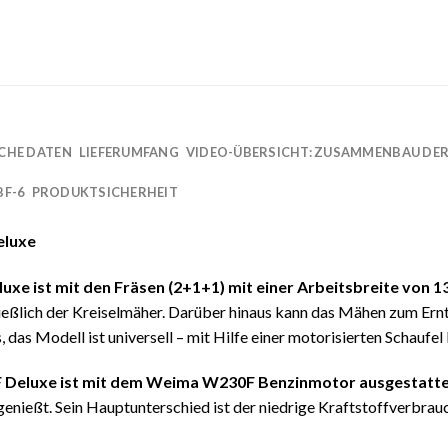
CHE DATEN
LIEFERUMFANG
VIDEO-ÜBERSICHT: ZUSAMMENBAU DER
BF-6
PRODUKTSICHERHEIT
eluxe
e ist mit den Fräsen (2+1+1)
mit einer Arbeitsbreite von 
ließlich der Kreiselmäher. Darüber hinaus kann das Mähen zum E
s, das Modell ist universell – mit Hilfe einer motorisierten Schauf
Deluxe ist mit dem Weima W230F Benzinmotor ausgestatt
genießt. Sein Hauptunterschied ist der niedrige Kraftstoffverbrauc