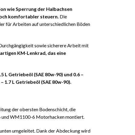
tion wie Sperrung der Halbachsen
noch komfortabler steuern.
Die
der für Arbeiten auf unterschiedlichen Böden
e Durchgängigkeit sowie sicherere Arbeit mit
uartigen KM-Lenkrad, das eine
5 L Getriebeöl (SAE 80w-90) und 0.6 –
 1.7 L Getriebeöl (SAE 80w-90).
tung der obersten Bodenschicht, die
-6 und WM1100-6 Motorhacken montiert.
h unten umgeleitet. Dank der Abdeckung wird