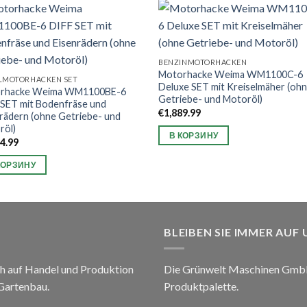
BENZINMOTORHACKEN
Motorhacke Weima WM1100C-6
ELMOTORHACKEN SET
Deluxe SET mit Kreiselmäher (oh
rhacke Weima WM1100BE-6
Getriebe- und Motoröl)
 SET mit Bodenfräse und
€
1,889.99
rädern (ohne Getriebe- und
röl)
В КОРЗИНУ
44.99
КОРЗИНУ
BLEIBEN SIE IMMER AUF
h auf Handel und Produktion
Die Grünwelt Maschinen GmbH 
 Gartenbau.
Produktpalette.