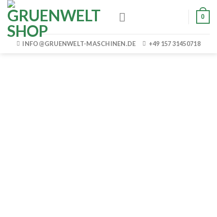
Skip
0
to
content
INFO@GRUENWELT-MASCHINEN.DE
+49 157 31450718