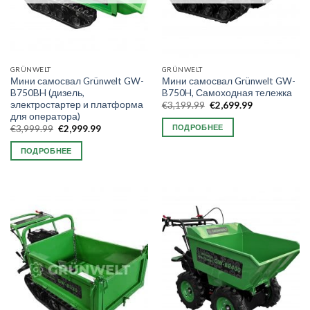
GRÜNWELT
GRÜNWELT
Мини самосвал Grünwelt GW-
Мини самосвал Grünwelt GW-
B750BH (дизель,
B750H, Самоходная тележка
электростартер и платформа
Первоначальная
Текущая
€
3,199.99
€
2,699.99
цена
цена:
для оператора)
составляла
€2,699.99.
ПОДРОБНЕЕ
Первоначальная
Текущая
€
3,999.99
€
2,999.99
€3,199.99.
цена
цена:
составляла
€2,999.99.
ПОДРОБНЕЕ
€3,999.99.