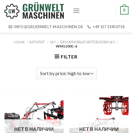
Skip
0
to
content
INFO@GRUENWELT-MASCHINEN.DE
+49 157 31450718
HOME
/
КАТАЛОГ
/
SET
/
БЕНЗИНОВЫЕ МОТОБЛОКИ SET
/
WM1100C-6
FILTER
НЕТ В НАЛИЧИИ
НЕТ В НАЛИЧИИ