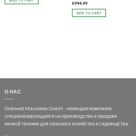
ADD TO CART
€
994.99
ADD TO CART
О НАС
Grünwelt Maschinen GmbH - немецкая компания,
специализирующаяся на производстве и продаже
мелкой техники для сельского хозяйства и садоводства.