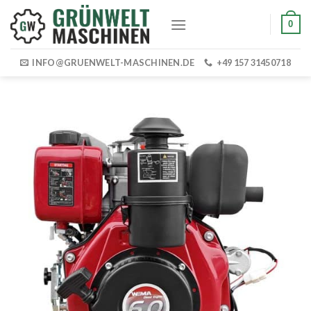
Skip
0
to
content
INFO@GRUENWELT-MASCHINEN.DE
+49 157 31450718