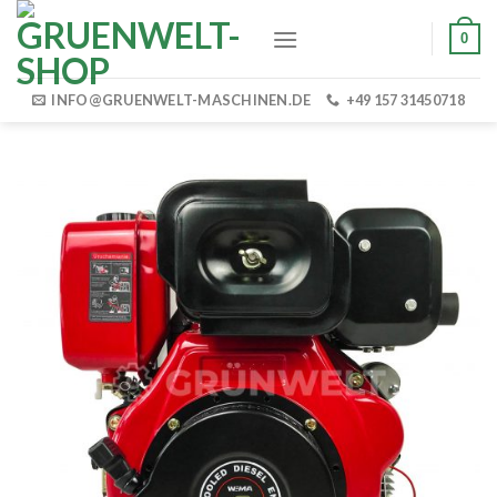
Skip
0
to
content
INFO@GRUENWELT-MASCHINEN.DE
+49 157 31450718