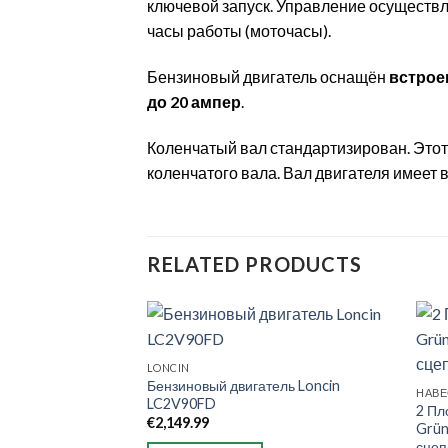
ключевой запуск. Управление осуществ
часы работы (моточасы).
Бензиновый двигатель оснащён
встрое
до 20 ампер
.
Коленчатый вал стандартизирован. Этот
коленчатого вала. Вал двигателя имеет 
RELATED PRODUCTS
LONCIN
Бензиновый двигатель Loncin
LC2V90FD
2 Пл
€
2,149.99
Grün
сцеп