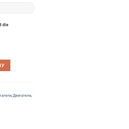
 die
вый двигатель Weima WM192FE-L с цифровым дисплеем
НУ
гатели
,
Двигатели
,