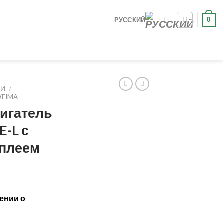
0
РУССКИЙ
ЛИ
/
EIMA
игатель
-L с
плеем
ении о