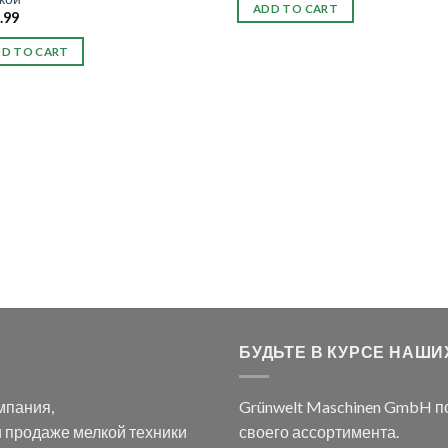
ADD TO CART
.99
D TO CART
БУДЬТЕ В КУРСЕ НАШ
мпания,
Grünwelt Maschinen GmbH п
 продаже мелкой техники
своего ассортимента.