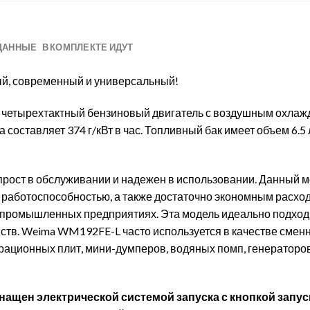
ДАННЫЕ
В КОМПЛЕКТЕ ИДУТ
й, современный и универсальный!
етырехтактный бензиновый двигатель с воздушным охлаж
ва составляет 374 г/кВт в час. Топливный бак имеет объем 6.
рост в обслуживании и надежен в использовании. Данный м
работоспособностью, а также достаточно экономным расход
 промышленных предприятиях. Эта модель идеально подходи
ств. Weima WM192FE-L часто используется в качестве смен
брационных плит, мини-думперов, водяных помп, генераторов
нащен электрической системой запуска с кнопкой запу