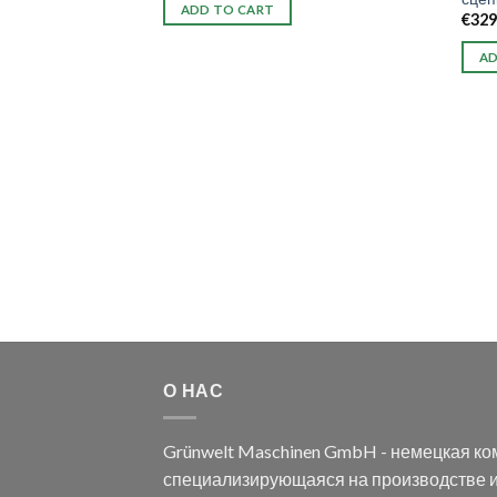
ADD TO CART
€
329
AD
О НАС
Grünwelt Maschinen GmbH - немецкая ко
специализирующаяся на производстве и