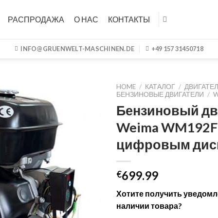
РАСПРОДАЖА
О НАС
КОНТАКТЫ
INFO@GRUENWELT-MASCHINEN.DE
+49 157 31450718
HOME
/
КАТАЛОГ
/
ДВИГАТЕ
БЕНЗИНОВЫЕ ДВИГАТЕЛИ
/
W
Бензиновый дв
Weima WM192FE
цифровым дис
699.99
€
Хотите получить уведомл
наличии товара?