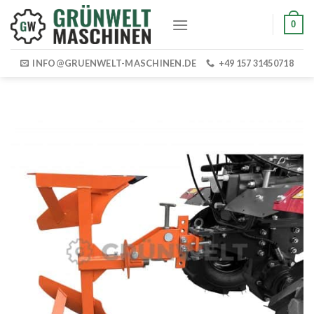
Skip
0
to
content
INFO@GRUENWELT-MASCHINEN.DE
+49 157 31450718