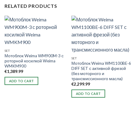
RELATED PRODUCTS
SET
Мотоблок Weima WM900M-3 с
SET
роторной косилкой Weima
Мотоблок Weima WM1100BE-6
WMKM900
DIFF SET с активной фрезой
€
1,389.99
(без моторного и
трансмиссионного масла)
ADD TO CART
€
2,299.99
ADD TO CART