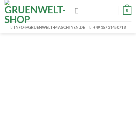
Skip
0
to
content
INFO@GRUENWELT-MASCHINEN.DE
+49 157 31450718