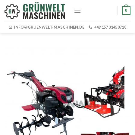
Skip
0
to
content
INFO@GRUENWELT-MASCHINEN.DE
+49 157 31450718