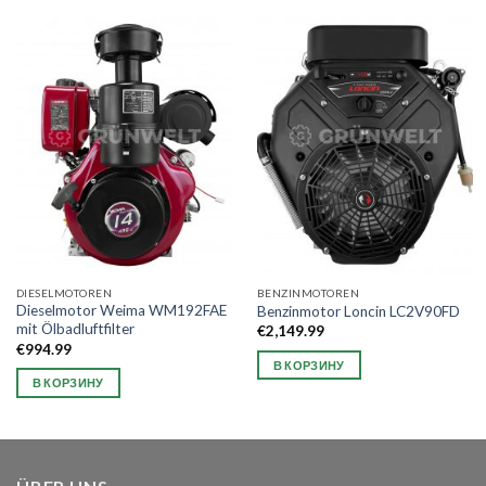
DIESELMOTOREN
BENZINMOTOREN
Dieselmotor Weima WM192FAE
Benzinmotor Loncin LC2V90FD
mit Ölbadluftfilter
€
2,149.99
€
994.99
В КОРЗИНУ
В КОРЗИНУ