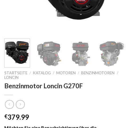
STARTSEITE
/
KATALOG
/
MOTOREN
/
BENZINMOTOREN
/
LONCIN
Benzinmotor Loncin G270F
379.99
€
Möchten Sie eine Benachrichtigung über die