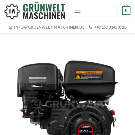
Skip
0
to
content
INFO@GRUENWELT-MASCHINEN.DE
+49 157 31450718