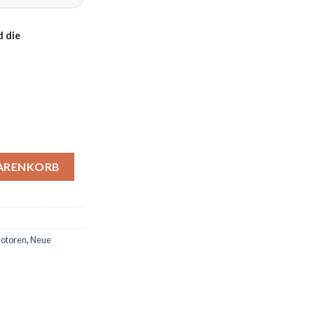
 die
2H Menge
WARENKORB
otoren
,
Neue