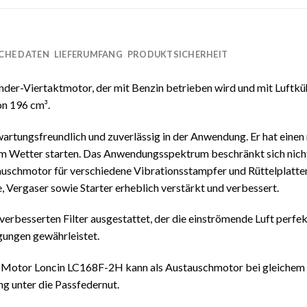
CHE DATEN
LIEFERUMFANG
PRODUKTSICHERHEIT
der-Viertaktmotor, der mit Benzin betrieben wird und mit Luftküh
on 196 cm³.
rtungsfreundlich und zuverlässig in der Anwendung. Er hat einen 
m Wetter starten. Das Anwendungsspektrum beschränkt sich nicht 
tauschmotor für verschiedene Vibrationsstampfer und Rüttelplatt
 Vergaser sowie Starter erheblich verstärkt und verbessert.
rbesserten Filter ausgestattet, der die einströmende Luft perfekt
ungen gewährleistet.
er Motor Loncin LC168F-2H kann als Austauschmotor bei gleiche
g unter die Passfedernut.