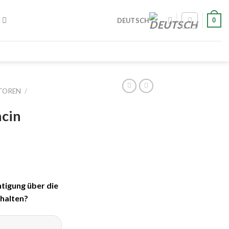
0
DEUTSCH
TOREN
/
cin
tigung über die
halten?