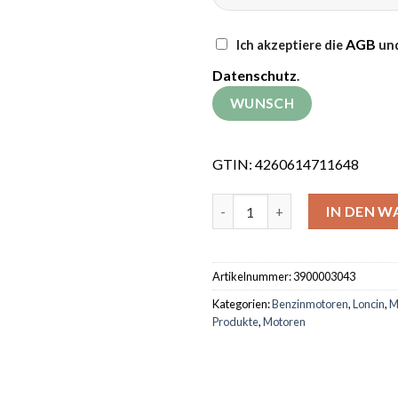
AGB
Ich akzeptiere die
und
Datenschutz
.
GTIN: 4260614711648
Benzinmotor Loncin LC168F-
IN DEN 
Artikelnummer:
3900003043
Kategorien:
Benzinmotoren
,
Loncin
,
M
Produkte
,
Motoren