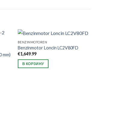
BENZINMOTOREN
Benzinmotor Loncin LC2V80FD
€
1,649.99
20 mm)
В КОРЗИНУ
BENZINMOTOREN
Benzinmotor Wei
€
629.99