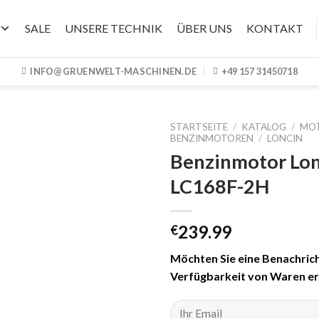
SALE
UNSERE TECHNIK
ÜBER UNS
KONTAKT
INFO@GRUENWELT-MASCHINEN.DE
+49 157 31450718
STARTSEITE
/
KATALOG
/
MO
BENZINMOTOREN
/
LONCIN
Benzinmotor Lon
LC168F-2H
239.99
€
Möchten Sie eine Benachrich
Verfügbarkeit von Waren er