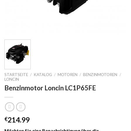
STARTSEITE
/
KATALOG
/
MOTOREN
/
BENZINMOTOREN
/
LONCIN
Benzinmotor Loncin LC1P65FE
214.99
€
Möchten Sie eine Benachrichtigung über die