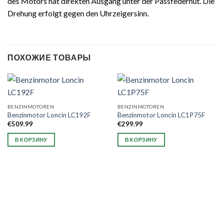
des Motors hat direkten Ausgang unter der Passfedernut. Die
Drehung erfolgt gegen den Uhrzeigersinn.
ПОХОЖИЕ ТОВАРЫ
BENZINMOTOREN
BENZINMOTOREN
Benzinmotor Loncin LC192F
Benzinmotor Loncin LC1P75F
€
509.99
€
299.99
В КОРЗИНУ
В КОРЗИНУ