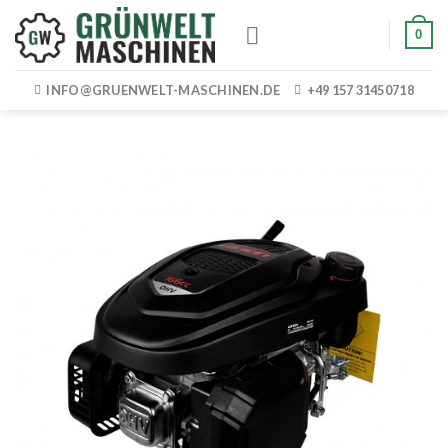
Skip
0
to
content
INFO@GRUENWELT-MASCHINEN.DE
+49 157 31450718