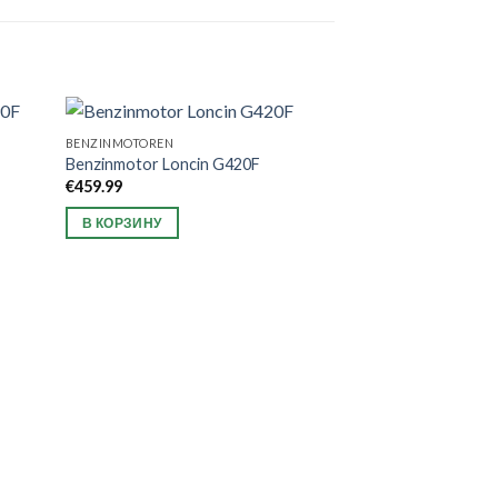
BENZINMOTOREN
Benzinmotor Loncin G420F
€
459.99
В КОРЗИНУ
BENZINMOTOREN
Benzinmotor Lonc
€
549.99