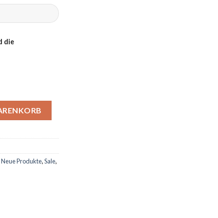
 die
chmesser: 20 mm) Menge
WARENKORB
,
Neue Produkte
,
Sale
,