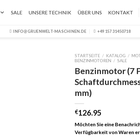
SALE
UNSERE TECHNIK
ÜBER UNS
KONTAKT
INFO@GRUENWELT-MASCHINEN.DE
+49 157 31450718
STARTSEITE
/
KATALOG
/
MO
BENZINMOTOREN
/
SALE
Benzinmotor (7 P
Schaftdurchmess
mm)
126.95
€
Möchten Sie eine Benachrich
Verfügbarkeit von Waren er