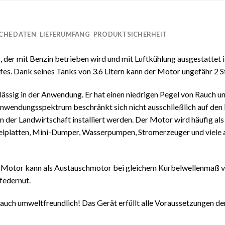
CHE DATEN
LIEFERUMFANG
PRODUKTSICHERHEIT
, der mit Benzin betrieben wird und mit Luftkühlung ausgestattet i
es. Dank seines Tanks von 3.6 Litern kann der Motor ungefähr 2 S
ässig in der Anwendung. Er hat einen niedrigen Pegel von Rauch u
nwendungsspektrum beschränkt sich nicht ausschließlich auf den i
n der Landwirtschaft installiert werden. Der Motor wird häufig a
elplatten, Mini-Dumper, Wasserpumpen, Stromerzeuger und viele
er Motor kann als Austauschmotor bei gleichem Kurbelwellenmaß 
federnut.
rn auch umweltfreundlich! Das Gerät erfüllt alle Voraussetzungen