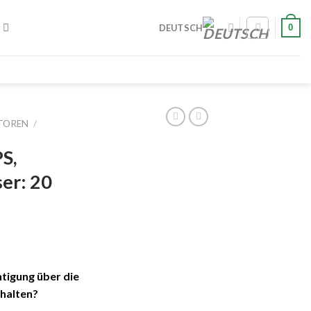
0
DEUTSCH
TOREN
/
S,
er: 20
tigung über die
halten?