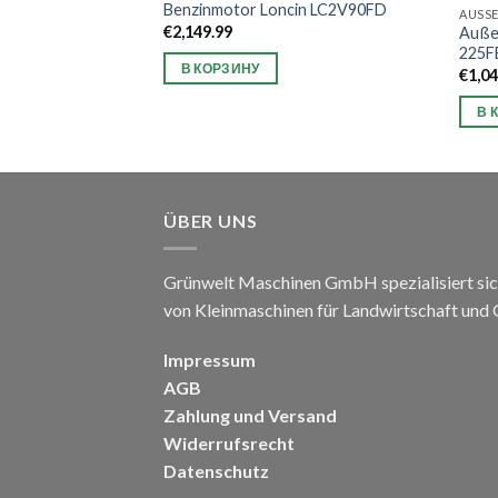
Benzinmotor Loncin LC2V90FD
EN
AUSS
€
2,149.99
ma WM500 DELUXE
Auße
225F
В КОРЗИНУ
€
1,0
В 
ÜBER UNS
Grünwelt Maschinen GmbH spezialisiert sic
von Kleinmaschinen für Landwirtschaft und
Impressum
AGB
Zahlung und Versand
Widerrufsrecht
Datenschutz