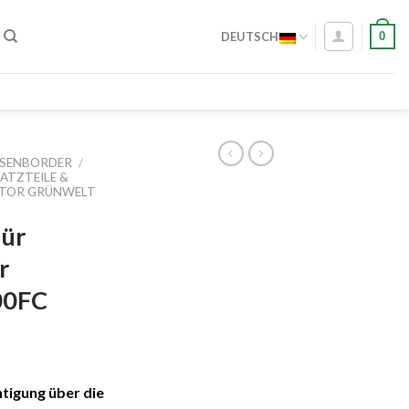
0
DEUTSCH
SENBORDER
/
ATZTEILE &
OR GRÜNWELT G
für
r
00FC
tigung über die