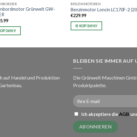
ENBORDER
BENZINMOTOREN
nbordmotor Grünwelt GW-
Benzinmotor Loncin LC170F-2 (2
ER
€
229.99
45.99
В КОРЗИНУ
КОРЗИНУ
BLEIBEN SIE IMMER AUF
h auf Handel und Produktion
Die Grünwelt Maschinen GmbH 
 Gartenbau.
Produktpalette.
AGB
Ich akzeptiere die
und