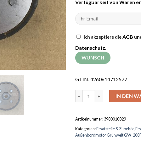
Verfügbarkeit von Waren er
AGB
Ich akzeptiere die
und
Datenschutz
.
GTIN: 4260614712577
Ersatzkupplung für Außenbo
IN DEN 
Artikelnummer:
3900010029
Kategorien:
Ersatzteile & Zubehör
,
Ers
Außenbordmotor Grünwelt GW-200