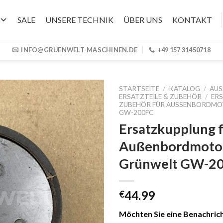
SALE
UNSERE TECHNIK
ÜBER UNS
KONTAKT
INFO@GRUENWELT-MASCHINEN.DE
+49 157 31450718
STARTSEITE
/
KATALOG
/
AUS
ERSATZTEILE & ZUBEHÖR
/
ERS
ZUBEHÖR FÜR AUSSENBORDMOT
W-200FC
Ersatzkupplung 
Außenbordmoto
Grünwelt GW-2
44.99
€
Möchten Sie eine Benachrich