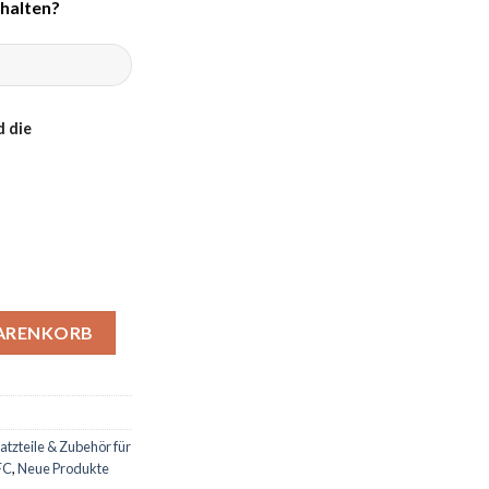
halten?
 die
rdmotor Grünwelt GW-200FC Menge
WARENKORB
atzteile & Zubehör für
FC
,
Neue Produkte