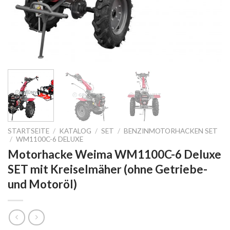
STARTSEITE
/
KATALOG
/
SET
/
BENZINMOTORHACKEN SET
/
WM1100C-6 DELUXE
Motorhacke Weima WM1100C-6 Deluxe
SET mit Kreiselmäher (ohne Getriebe-
und Motoröl)