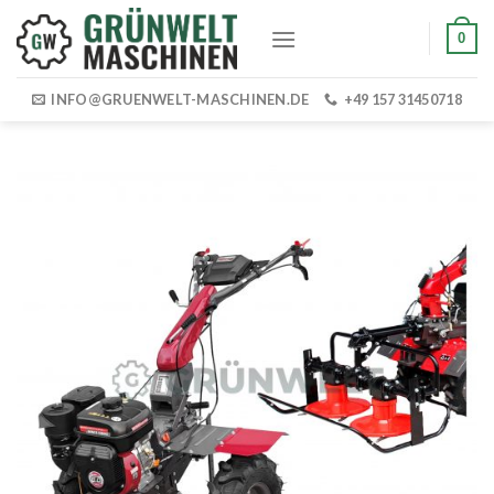
Skip
0
to
content
INFO@GRUENWELT-MASCHINEN.DE
+49 157 31450718