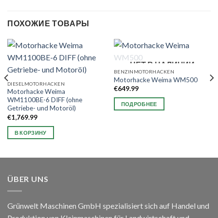
ПОХОЖИЕ ТОВАРЫ
НЕТ В НАЛИЧИИ
BENZINMOTORHACKEN
Motorhacke Weima WM500
DIESELMOTORHACKEN
€
649.99
Motorhacke Weima
WM1100BE-6 DIFF (ohne
ПОДРОБНЕЕ
Getriebe- und Motoröl)
€
1,769.99
В КОРЗИНУ
ÜBER UNS
Grünwelt Maschinen GmbH spezialisiert sich auf Handel und
Produktion von Kleinmaschinen für Landwirtschaft und