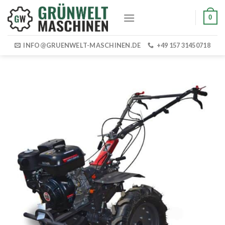
Skip
0
to
content
INFO@GRUENWELT-MASCHINEN.DE
+49 157 31450718