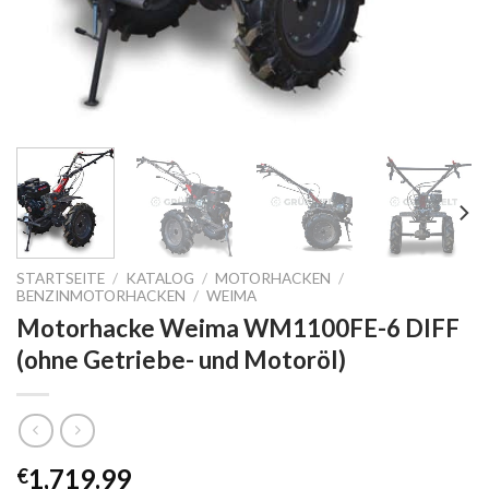
STARTSEITE
/
KATALOG
/
MOTORHACKEN
/
BENZINMOTORHACKEN
/
WEIMA
Motorhacke Weima WM1100FE-6 DIFF
(ohne Getriebe- und Motoröl)
1,719.99
€