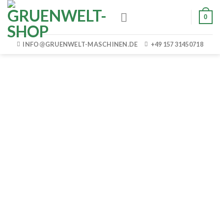
Skip
0
to
content
INFO@GRUENWELT-MASCHINEN.DE
+49 157 31450718