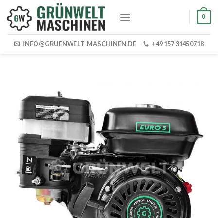
Skip
0
to
content
INFO@GRUENWELT-MASCHINEN.DE
+49 157 31450718