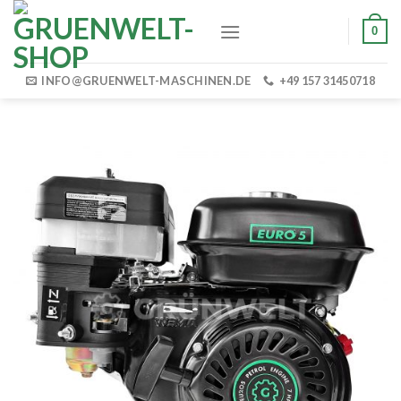
Skip
0
to
content
INFO@GRUENWELT-MASCHINEN.DE
+49 157 31450718